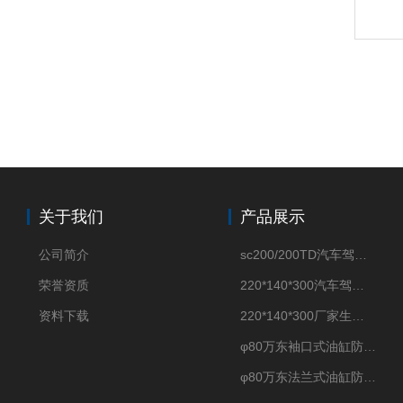
关于我们
产品展示
公司简介
sc200/200TD汽车驾驶摸拟机风琴防护罩
荣誉资质
220*140*300汽车驾驶摸拟机伸缩防护罩
资料下载
220*140*300厂家生产汽车驾驶摸拟器伸缩护罩
φ80万东袖口式油缸防护罩丝杠防尘罩卡箍连接
φ80万东法兰式油缸防尘罩保护套