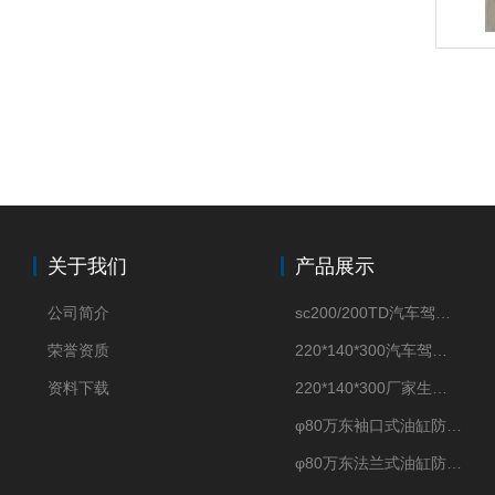
关于我们
产品展示
公司简介
sc200/200TD汽车驾驶摸拟机风琴防护罩
荣誉资质
220*140*300汽车驾驶摸拟机伸缩防护罩
资料下载
220*140*300厂家生产汽车驾驶摸拟器伸缩护罩
φ80万东袖口式油缸防护罩丝杠防尘罩卡箍连接
φ80万东法兰式油缸防尘罩保护套