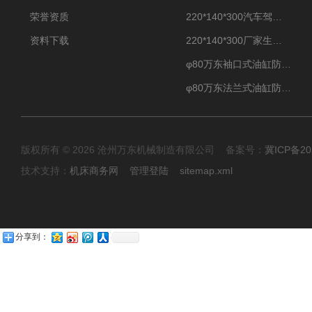
荣誉资质
220*140*300汽车驾驶摸拟机伸缩防护罩
资料下载
220*140*300厂家生产汽车驾驶摸拟器伸缩护罩
φ80万东袖口式油缸防护罩丝杠防尘罩卡箍连接
φ80万东法兰式油缸防尘罩保护套
版权所有 © 2026 沧州万东机械制造有限公司 备案号：
冀ICP备20
技术支持：
机床商务网
管理登陆
sitemap.xml
分享到：