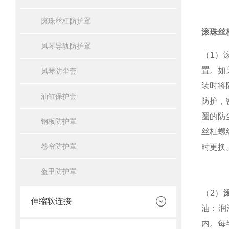
滚珠丝杠防护罩
滚珠丝
风琴导轨防护罩
（1）
置。如
风琴防尘套
装时将
油缸保护套
防护，
圈的防
钢板防护罩
丝杠螺
卷帘防护罩
时更换
盔甲防护罩
（2）
伸缩软连接
油：润
内。每