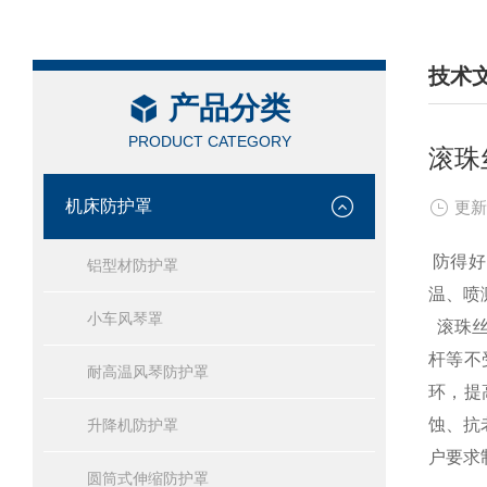
技术
产品分类
/ TEC
PRODUCT CATEGORY
滚珠
机床防护罩
更新
防得好
铝型材防护罩
温、喷
小车风琴罩
滚珠丝
杆等不
耐高温风琴防护罩
环，提
蚀、抗
升降机防护罩
户要求
圆筒式伸缩防护罩