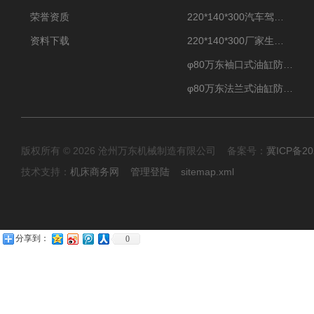
荣誉资质
220*140*300汽车驾驶摸拟机伸缩防护罩
资料下载
220*140*300厂家生产汽车驾驶摸拟器伸缩护罩
φ80万东袖口式油缸防护罩丝杠防尘罩卡箍连接
φ80万东法兰式油缸防尘罩保护套
版权所有 © 2026 沧州万东机械制造有限公司 备案号：
冀ICP备20
技术支持：
机床商务网
管理登陆
sitemap.xml
分享到：
0