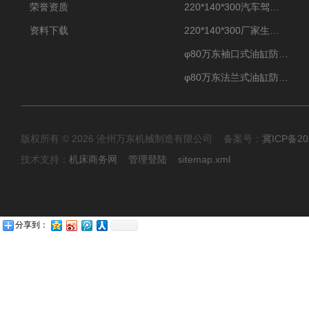
荣誉资质
220*140*300汽车驾驶摸拟机伸缩防护罩
资料下载
220*140*300厂家生产汽车驾驶摸拟器伸缩护罩
φ80万东袖口式油缸防护罩丝杠防尘罩卡箍连接
φ80万东法兰式油缸防尘罩保护套
版权所有 © 2026 沧州万东机械制造有限公司 备案号：
冀ICP备20
技术支持：
机床商务网
管理登陆
sitemap.xml
分享到：