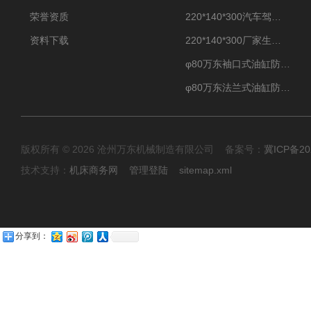
荣誉资质
220*140*300汽车驾驶摸拟机伸缩防护罩
资料下载
220*140*300厂家生产汽车驾驶摸拟器伸缩护罩
φ80万东袖口式油缸防护罩丝杠防尘罩卡箍连接
φ80万东法兰式油缸防尘罩保护套
版权所有 © 2026 沧州万东机械制造有限公司 备案号：
冀ICP备20
技术支持：
机床商务网
管理登陆
sitemap.xml
分享到：