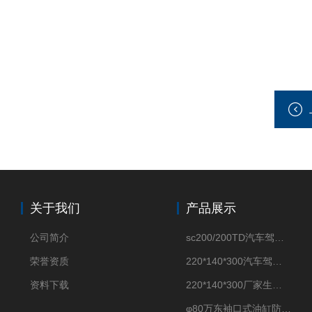
关于我们
产品展示
公司简介
sc200/200TD汽车驾驶摸拟机风琴防护罩
荣誉资质
220*140*300汽车驾驶摸拟机伸缩防护罩
资料下载
220*140*300厂家生产汽车驾驶摸拟器伸缩护罩
φ80万东袖口式油缸防护罩丝杠防尘罩卡箍连接