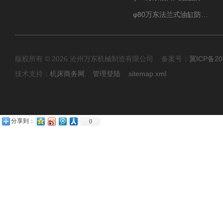
φ80万东法兰式油缸防尘罩保护套
版权所有 © 2026 沧州万东机械制造有限公司 备案号：
冀ICP备20
技术支持：
机床商务网
管理登陆
sitemap.xml
分享到：
0