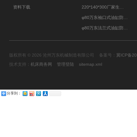
资料下载
220*140*300厂家生产汽车驾驶摸拟器伸缩护罩
φ80万东袖口式油缸防护罩丝杠防尘罩卡箍连接
φ80万东法兰式油缸防尘罩保护套
版权所有 © 2026 沧州万东机械制造有限公司 备案号：
冀ICP备20
技术支持：
机床商务网
管理登陆
sitemap.xml
分享到：