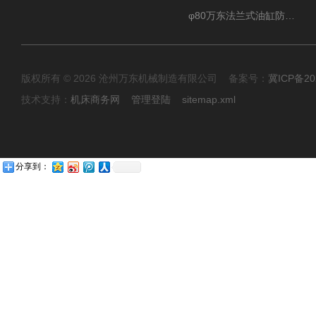
φ80万东法兰式油缸防尘罩保护套
版权所有 © 2026 沧州万东机械制造有限公司 备案号：
冀ICP备20
技术支持：
机床商务网
管理登陆
sitemap.xml
分享到：