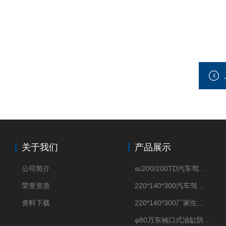
关于我们
产品展示
公司简介
sc200/200TD汽车驾驶摸拟机风琴防护罩
荣誉资质
220*140*300汽车驾驶摸拟机伸缩防护罩
资料下载
220*140*300厂家生产汽车驾驶摸拟器伸缩护罩
φ80万东袖口式油缸防护罩丝杠防尘罩卡箍连接