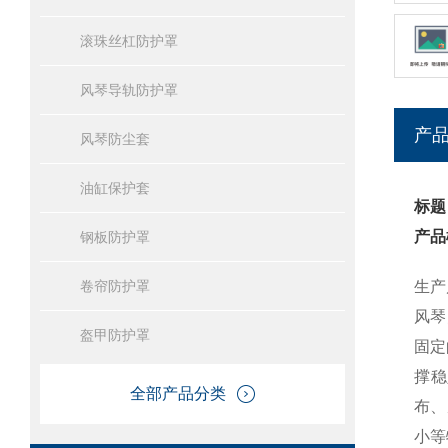
滚珠丝杠防护罩
风琴导轨防护罩
产
风琴防尘套
油缸保护套
标题
产品
钢板防护罩
卷帘防护罩
生产
风琴
盔甲防护罩
固定
撑稳
全部产品分类
布、
小等