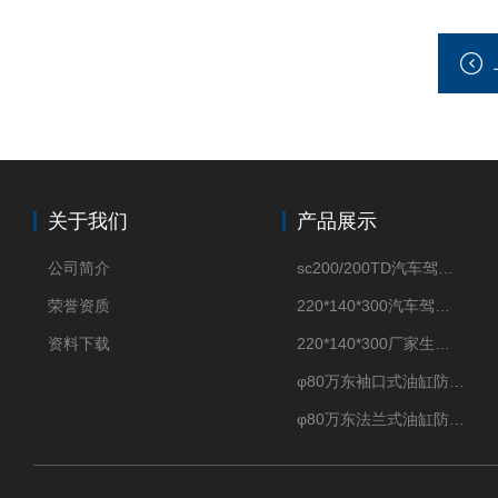
关于我们
产品展示
公司简介
sc200/200TD汽车驾驶摸拟机风琴防护罩
荣誉资质
220*140*300汽车驾驶摸拟机伸缩防护罩
资料下载
220*140*300厂家生产汽车驾驶摸拟器伸缩护罩
φ80万东袖口式油缸防护罩丝杠防尘罩卡箍连接
φ80万东法兰式油缸防尘罩保护套