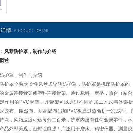
品详情
/ PRODUCT DETAIL
：风琴防护罩，制作与介绍
概述
防护罩，制作与介绍
防护罩
全称为柔性风琴式导轨防护罩，防护罩是机床防护罩的
的金属连接骨架或塑料连接骨架。通过裁料，定格，热合（粘合
定作用的
PVC
骨架，此骨架可以通过不同的加工方式与外部折
尼龙布、阻然布、耐高温布另加
PVC
板通过热合机一次成型。
特点，风箱速度可达每分二百米，护罩内没有任何金属零件，不
产品外型美观，密封性能强！广泛用于磨床、精密仪器、测量仪