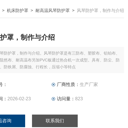
>
机床防护罩
>
耐高温风琴防护罩
>
风琴防护罩，制作与介绍
护罩，制作与介绍
琴防护罩，制作与介绍。风琴防护罩是有三防布、塑胶布、铝铂布、
阻然布、耐高温布另加PVC板通过热合机一次成型。具有、防尘、防
、防铁屑、防腐蚀、行程长，压缩小等特点
号：
厂商性质：
生产厂家
间：
2026-02-23
访问量：
823
品咨询
联系我们