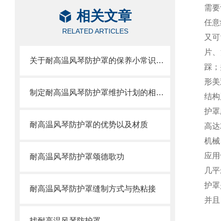
需要
相关文章
任意
RELATED ARTICLES
又可
片、
关于耐高温风琴防护罩的保养小常识介绍
踩；
形美
制定耐高温风琴防护罩维护计划的相关策略
结构
护罩
耐高温风琴防护罩的优势以及材质
高达
机械
应用
耐高温风琴防护罩颂德歌功
几平
护罩
耐高温风琴防护罩缝制方式与热粘接
并且
找耐高温风琴防护罩