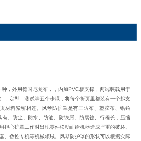
一种，外用德国尼龙布，，内加
PVC
板支撑，两端装载用于
），定型，测试等五个步骤，
将
每个折页里都装有一个起支
页材料紧密相连。风琴防护罩是有三防布、塑胶布、铝铂
具有、防尘、防水、防油、防铁屑、防腐蚀、行程长，压缩
用担心护罩工作时出现零件松动而给机器造成严重的破坏。
器、数控专机等机械领域。
风琴防护罩
的形状可以根据实际