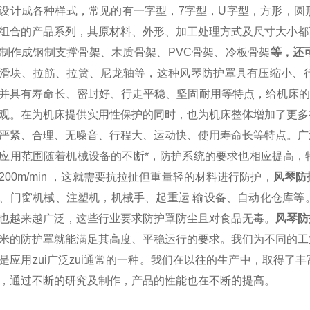
设计成各种样式，常见的有一字型，
7
字型，
U
字型，方形，圆
组合的产品系列，其原材料、外形、加工处理方式及尺寸大小都
制作成钢制支撑骨架、木质骨架、
PVC
骨架、冷板骨架
等，还
滑块、拉筋、拉簧、尼龙轴等，这种风琴防护罩具有压缩小、
并具有寿命长、密封好、行走平稳、坚固耐用等特点，给机床的
观。在为机床提供实用性保护的同时，也为机床整体增加了更多
严紧、合理、无噪音、行程大、运动快、使用寿命长等特点。广
应用范围随着机械设备的不断*，防护系统的要求也相应提高，
200m/min
，这就需要抗拉扯但重量轻的材料进行防护，
风琴防
、门窗机械、注塑机，机械手、起重运
输设备、自动化仓库等
也越来越广泛，这些行业要求防护罩防尘且对食品无毒。
风琴防
米的防护罩就能满足其高度、平稳运行的要求。
我们为不同的工
是应用zui广泛zui通常的一种。我们在以往的生产中，取得
，通过不断的研究及制作，产品的性能也在不断的提高。