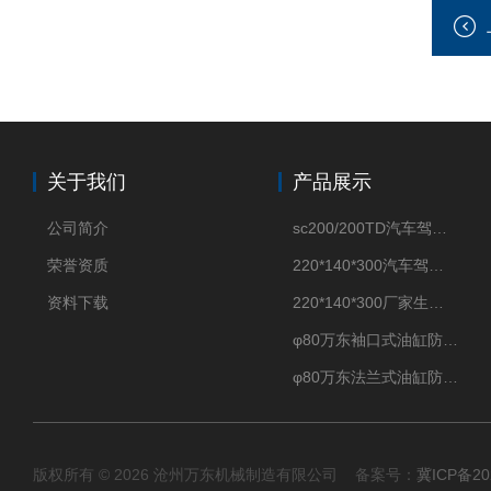
关于我们
产品展示
公司简介
sc200/200TD汽车驾驶摸拟机风琴防护罩
荣誉资质
220*140*300汽车驾驶摸拟机伸缩防护罩
资料下载
220*140*300厂家生产汽车驾驶摸拟器伸缩护罩
φ80万东袖口式油缸防护罩丝杠防尘罩卡箍连接
φ80万东法兰式油缸防尘罩保护套
版权所有 © 2026 沧州万东机械制造有限公司 备案号：
冀ICP备20