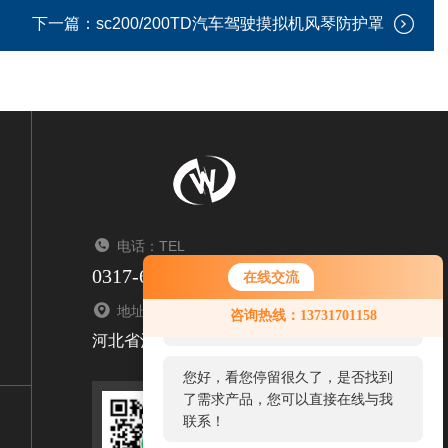
下一篇：
sc200/200TD汽车驾驶摸拟机风琴防护罩
电话：TEL
0317-6347550/6341950
在线交流
您好！欢迎前来咨询，很高兴为您
地址：ADDRESS
咨询热线：13731701158
服务，请问您要咨询什么问题呢？
河北省沧州市盐山孙八里工业园133号
您好，看您停留很久了，是否找到
了需求产品，您可以直接在线与我
联系！
扫码关注我们