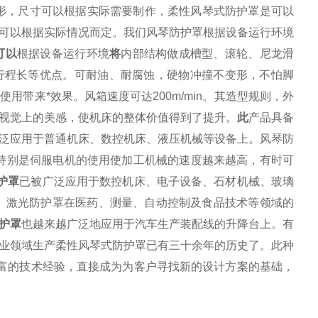
形，尺寸可以根据实际需要制作，柔性
风琴式防护罩
是可以
可以根据实际情况而定。我们风琴防护罩根据设备运行环境
可以
根据设备运行环境
将
内部结构做成槽型、滚轮、尼龙滑
行程长等优点。可耐油、耐腐蚀，硬物冲撞不变形，不怕脚
使用带来*效果。风箱速度可达
200m/min
。其造型规则，外
视觉上的美感，使机床的整体价值得到了提升。
此
产品具备
泛应用于普通机床、数控机床、液压机械等设备上。
风琴防
特别是伺服电机的使用使加工机械的速度越来越高，有时可
护罩
已被广泛应用于数控机床、电子设备、石材机械、玻璃
。激光防护罩在医药、测量、自动控制及食品技术等领域的
护罩
也越来越广泛地应用于汽车生产装配线的升降台上。有
业领域生产柔性风琴式防护罩已有三十余年的历史了。此种
了丰富的技术经验，直接成为为客户寻找新的设计方案的基础，