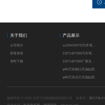
关于我们
产品展示
公司简介
sc200/200TD汽车驾驶摸拟机风琴防护罩
荣誉资质
220*140*300汽车驾驶摸拟机伸缩防护罩
资料下载
220*140*300厂家生产汽车驾驶摸拟器伸缩护罩
φ80万东袖口式油缸防护罩丝杠防尘罩卡箍连接
φ80万东法兰式油缸防尘罩保护套
版权所有 © 2026 沧州万东机械制造有限公司 备案号：
冀ICP备20