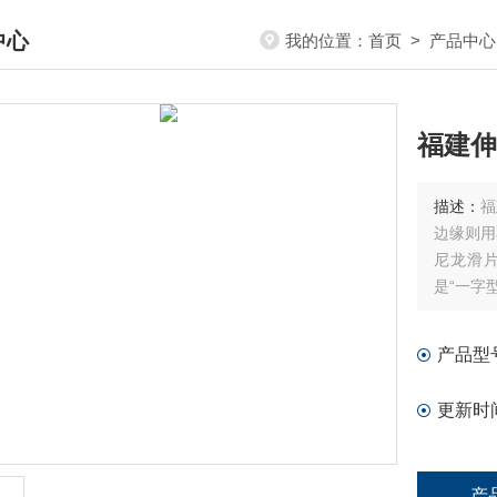
中心
我的位置：
首页
>
产品中心
DUCTS CENTER
福建伸
描述：
福
边缘则用
尼龙滑
是“一字
要求制造
压缩小；
产品型
更新时
产