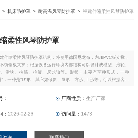
>
机床防护罩
>
耐高温风琴防护罩
>
福建伸缩柔性风琴防护罩
缩柔性风琴防护罩
建伸缩柔性风琴防护罩结构：外侧用德国尼龙布，内加PVC板支撑，
不锈钢板夹护；根据设备运行环境内部结构可以设计成槽型、滚轮、
片、滑块、拉筋、拉簧、尼龙轴等。形状：主要有两种形式，一种
型"，一种是“U"形，其它如倾斜、屋形、方形、L形等，可以根据客户
各种形状。特点：具备结构严紧、合理；外观整齐、漂亮；行程大、
运动快、无噪音。
号：
厂商性质：
生产厂家
间：
2026-02-26
访问量：
1473
品咨询
联系我们