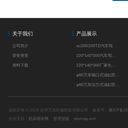
关于我们
产品展示
公司简介
sc200/200TD汽车驾驶摸拟机风琴防护罩
荣誉资质
220*140*300汽车驾驶摸拟机伸缩防护罩
资料下载
220*140*300厂家生产汽车驾驶摸拟器伸缩护罩
φ80万东袖口式油缸防护罩丝杠防尘罩卡箍连接
φ80万东法兰式油缸防尘罩保护套
版权所有 © 2026 沧州万东机械制造有限公司 备案号：
冀ICP备20
技术支持：
机床商务网
管理登陆
sitemap.xml