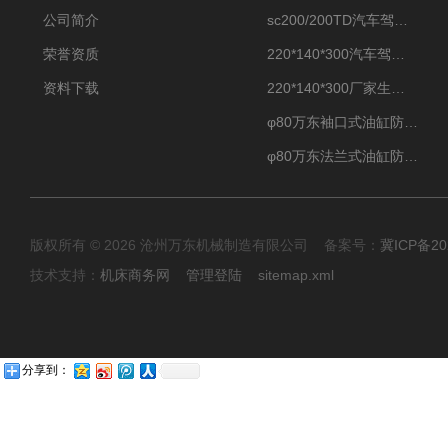
公司简介
sc200/200TD汽车驾驶摸拟机风琴防护罩
荣誉资质
220*140*300汽车驾驶摸拟机伸缩防护罩
资料下载
220*140*300厂家生产汽车驾驶摸拟器伸缩护罩
φ80万东袖口式油缸防护罩丝杠防尘罩卡箍连接
φ80万东法兰式油缸防尘罩保护套
版权所有 © 2026 沧州万东机械制造有限公司 备案号：
冀ICP备20
技术支持：
机床商务网
管理登陆
sitemap.xml
分享到：