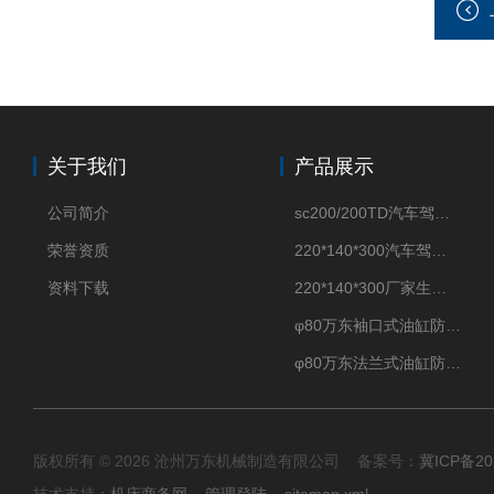
关于我们
产品展示
公司简介
sc200/200TD汽车驾驶摸拟机风琴防护罩
荣誉资质
220*140*300汽车驾驶摸拟机伸缩防护罩
资料下载
220*140*300厂家生产汽车驾驶摸拟器伸缩护罩
φ80万东袖口式油缸防护罩丝杠防尘罩卡箍连接
φ80万东法兰式油缸防尘罩保护套
版权所有 © 2026 沧州万东机械制造有限公司 备案号：
冀ICP备20