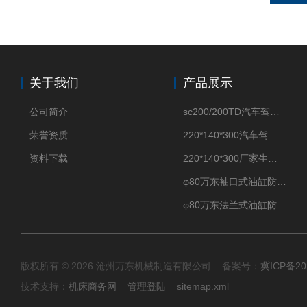
关于我们
产品展示
公司简介
sc200/200TD汽车驾驶摸拟机风琴防护罩
荣誉资质
220*140*300汽车驾驶摸拟机伸缩防护罩
资料下载
220*140*300厂家生产汽车驾驶摸拟器伸缩护罩
φ80万东袖口式油缸防护罩丝杠防尘罩卡箍连接
φ80万东法兰式油缸防尘罩保护套
版权所有 © 2026 沧州万东机械制造有限公司 备案号：
冀ICP备20
技术支持：
机床商务网
管理登陆
sitemap.xml