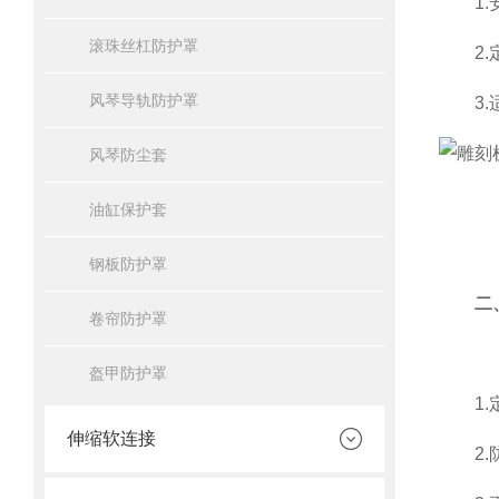
1.安
滚珠丝杠防护罩
2.定
风琴导轨防护罩
3.适
风琴防尘套
油缸保护套
钢板防护罩
二
卷帘防护罩
盔甲防护罩
1.定
伸缩软连接
2.防