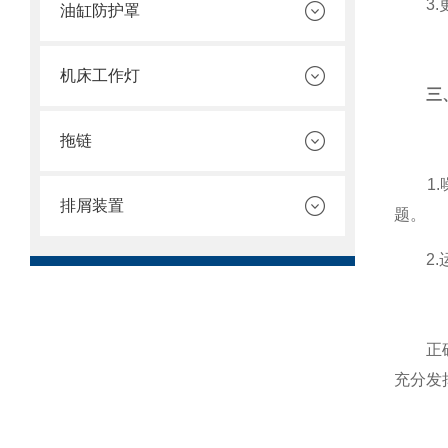
3.更
油缸防护罩
机床工作灯
三
拖链
1.噪
排屑装置
题。
2.运
正确使
充分发