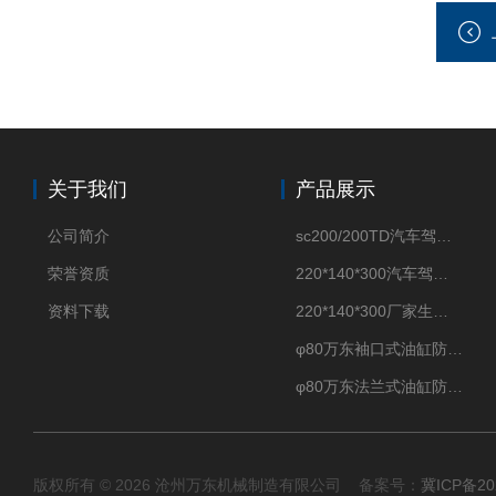
关于我们
产品展示
公司简介
sc200/200TD汽车驾驶摸拟机风琴防护罩
荣誉资质
220*140*300汽车驾驶摸拟机伸缩防护罩
资料下载
220*140*300厂家生产汽车驾驶摸拟器伸缩护罩
φ80万东袖口式油缸防护罩丝杠防尘罩卡箍连接
φ80万东法兰式油缸防尘罩保护套
版权所有 © 2026 沧州万东机械制造有限公司 备案号：
冀ICP备20