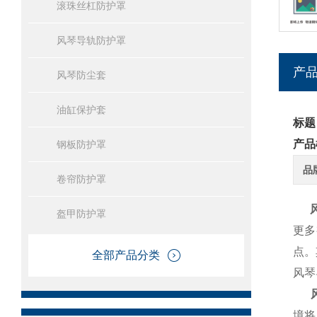
滚珠丝杠防护罩
风琴导轨防护罩
产
风琴防尘套
油缸保护套
标题
产品
钢板防护罩
品
卷帘防护罩
盔甲防护罩
更多
点。
全部产品分类
风琴
风
境将