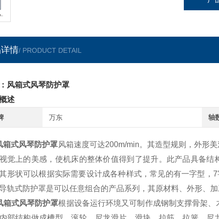
品详情
/ PRODUCT DETAIL
：风箱式风琴防护罩
概述
牌
万东
轴
风箱式风琴防护罩
风箱速度可达200m/min。其造型规则，外
视觉上的美感，使机床的整体价值得到了提升。此产品具备结
其形状可以根据实际需要设计成各种样式，常见的有一字型，7
导轨式防护罩是可以任意组合的产品系列，其原材料、外形、加
箱式风琴防护罩
根据设备运行环境又可制作成钢制支撑骨架、
内部结构做成槽型、滚轮、尼龙滑片、滑块、拉筋、拉簧、尼