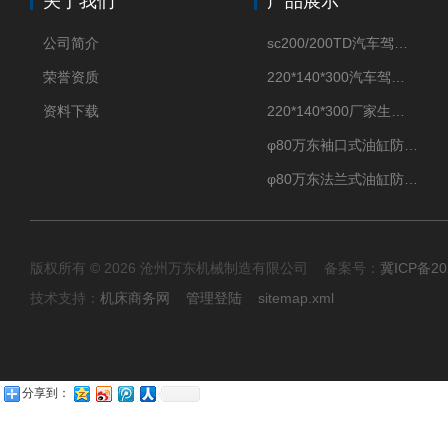
关于我们
产品展示
公司简介
sc200/200TD汽车驾驶摸拟机风琴防护罩
荣誉资质
220*140*300汽车驾驶摸拟机伸缩防护罩
资料下载
220*140*300厂家生产汽车驾驶摸拟器伸缩护罩
φ80万东袖口式油缸防护罩丝杠防尘罩卡箍连接
φ80万东法兰式油缸防尘罩保护套
版权所有 © 2026 沧州万东机械制造有限公司 备案号：
冀ICP备20
技术支持：
机床商务网
管理登陆
sitemap.xml
分享到：