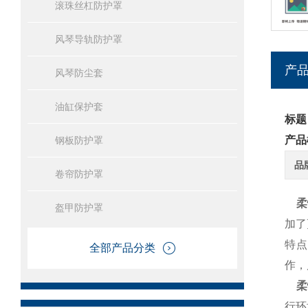
滚珠丝杠防护罩
风琴导轨防护罩
产
风琴防尘套
油缸保护套
标题
产品
钢板防护罩
品
卷帘防护罩
柔
盔甲防护罩
加了
特点
全部产品分类
作，
柔
行环