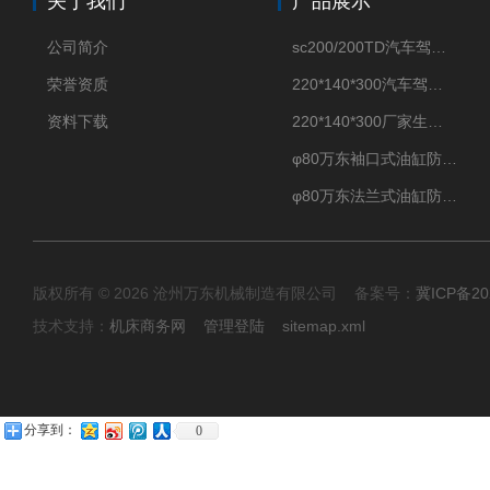
关于我们
产品展示
公司简介
sc200/200TD汽车驾驶摸拟机风琴防护罩
荣誉资质
220*140*300汽车驾驶摸拟机伸缩防护罩
资料下载
220*140*300厂家生产汽车驾驶摸拟器伸缩护罩
φ80万东袖口式油缸防护罩丝杠防尘罩卡箍连接
φ80万东法兰式油缸防尘罩保护套
版权所有 © 2026 沧州万东机械制造有限公司 备案号：
冀ICP备20
技术支持：
机床商务网
管理登陆
sitemap.xml
分享到：
0