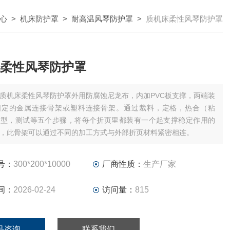
心
>
机床防护罩
>
耐高温风琴防护罩
>
质机床柔性风琴防护罩
柔性风琴防护罩
质机床柔性风琴防护罩外用防腐蚀尼龙布，内加PVC板支撑，两端装
固定的金属连接骨架或塑料连接骨架。通过裁料，定格，热合（粘
定型，测试等五个步骤，将每个折页里都装有一个起支撑稳定作用的
架，此骨架可以通过不同的加工方式与外部折页材料紧密相连。
号：
300*200*10000
厂商性质：
生产厂家
间：
2026-02-24
访问量：
815
品咨询
联系我们