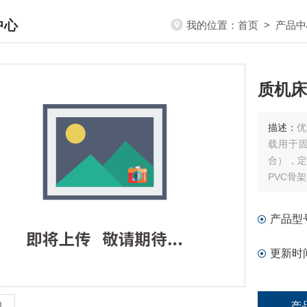
中心
我的位置：
首页
>
产品中
DUCTS CENTER
质机床
描述：
优
载用于
合），
PVC骨
产品型
更新时
产