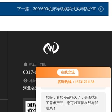
下一篇：
300*600机床导轨横梁式风琴防护罩
电话：TEL
0317-6347550/6341950
在线交流
您好！欢迎前来咨询，很高兴为您
地址：ADDRESS
咨询热线：13731701158
服务，请问您要咨询什么问题呢？
河北省沧州市盐山孙八里工业园133号
您好，看您停留很久了，是否找到
了需求产品，您可以直接在线与我
联系！