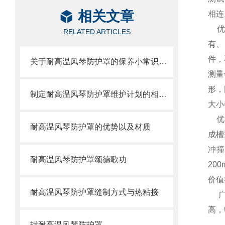
相关文章
相连
优质
RELATED ARTICLES
有、
件，
关于耐高温风琴防护罩的保养小常识介绍
测量
形，
制定耐高温风琴防护罩维护计划的相关策略
大小
优根
耐高温风琴防护罩的优势以及材质
成槽
冲撞
耐高温风琴防护罩颂德歌功
20
价值
耐高温风琴防护罩缝制方式与热粘接
广泛
高，
找耐高温风琴防护罩