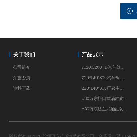
关于我们
产品展示
公司简介
sc200/200TD汽车驾驶摸拟机风琴防护罩
荣誉资质
220*140*300汽车驾驶摸拟机伸缩防护罩
资料下载
220*140*300厂家生产汽车驾驶摸拟器伸缩护罩
φ80万东袖口式油缸防护罩丝杠防尘罩卡箍连接
φ80万东法兰式油缸防尘罩保护套
版权所有 © 2026 沧州万东机械制造有限公司 备案号：
冀ICP备20