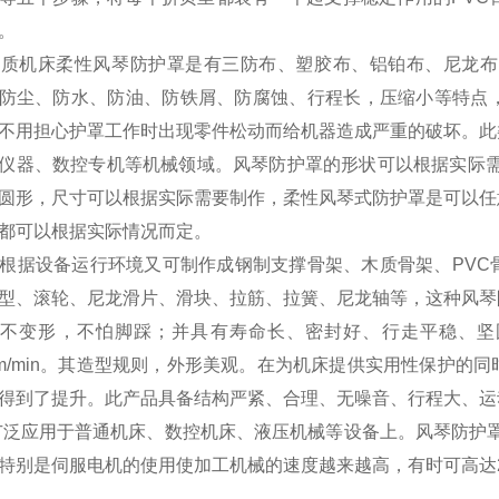
。
机床柔性风琴防护罩是有三防布、塑胶布、铝铂布、尼龙布、
防尘、防水、防油、防铁屑、防腐蚀、行程长，压缩小等特点
不用担心护罩工作时出现零件松动而给机器造成严重的破坏。此
仪器、数控专机等机械领域。风琴防护罩的形状可以根据实际需
圆形，尺寸可以根据实际需要制作，柔性风琴式防护罩是可以任
都可以根据实际情况而定。
据设备运行环境又可制作成钢制支撑骨架、木质骨架、PVC
型、滚轮、尼龙滑片、滑块、拉筋、拉簧、尼龙轴等，这种风琴
不变形，不怕脚踩；并具有寿命长、密封好、行走平稳、坚
0m/min。其造型规则，外形美观。在为机床提供实用性保护
得到了提升。此产品具备结构严紧、合理、无噪音、行程大、运
应用于普通机床、数控机床、液压机械等设备上。风琴防护罩
特别是伺服电机的使用使加工机械的速度越来越高，有时可高达20