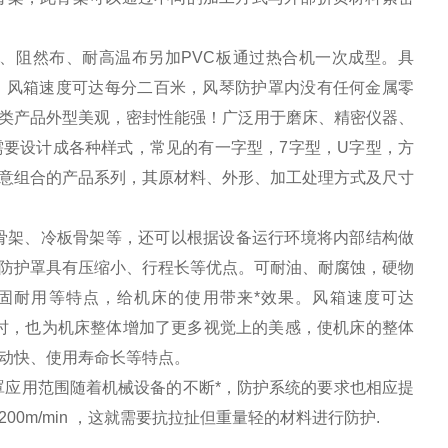
阻然布、耐高温布另加PVC板通过热合机一次成型。具
，风箱速度可达每分二百米，风琴防护罩内没有任何金属零
类产品外型美观，密封性能强！广泛用于磨床、精密仪器、
要设计成各种样式，常见的有一字型，7字型，U字型，方
意组合的产品系列，其原材料、外形、加工处理方式及尺寸
骨架、冷板骨架等，还可以根据设备运行环境将内部结构做
防护罩具有压缩小、行程长等优点。可耐油、耐腐蚀，硬物
固耐用等特点，给机床的使用带来*效果。风箱速度可达
的同时，也为机床整体增加了更多视觉上的美感，使机床的整体
动快、使用寿命长等特点。
应用范围随着机械设备的不断*，防护系统的要求也相应提
0m/min ，这就需要抗拉扯但重量轻的材料进行防护.