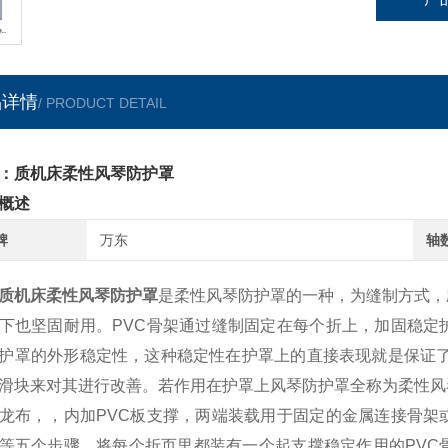
品详情
/ PRODUCT DETAIL
：质机床柔性风琴防护罩
概述
牌
万东
轴
质机床柔性风琴防护罩
是柔性风琴防护罩的一种，为缝制方式，
下也坚固耐用。PVC骨架通过缝制固定在每个折上，加固稳定
护罩的外形稳定性，这种稳定性在护罩上的直接表现就是保证了
滑块来对其进行改善。若作用在护罩上风琴防护罩全称为柔性风
龙布，，内加PVC板支撑，两端装载用于固定的金属连接骨架
等五个步骤，将每个折页里都装有一个起支撑稳定作用的PVC