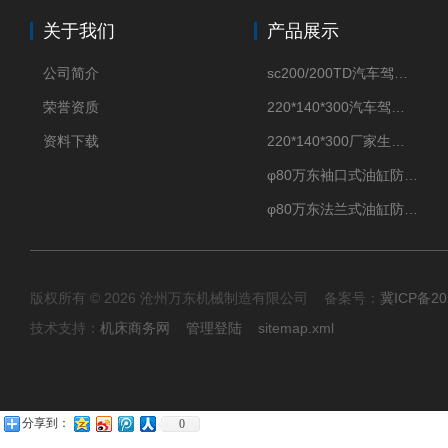
关于我们
产品展示
公司简介
sc200/200TD汽车驾驶摸拟机风琴防护罩
荣誉资质
220*140*300汽车驾驶摸拟机伸缩防护罩
资料下载
220*140*300厂家生产汽车驾驶摸拟器伸缩护罩
φ80万东袖口式油缸防护罩丝杠防尘罩卡箍连接
φ80万东法兰式油缸防尘罩保护套
版权所有 © 2026 沧州万东机械制造有限公司 备案号：
冀ICP备20
技术支持：
机床商务网
管理登陆
sitemap.xml
分享到：
0