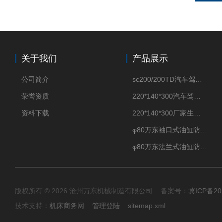
关于我们
产品展示
公司简介
sc200/200TD汽车驾驶摸拟机风琴防护罩
荣誉资质
220*140*300汽车驾驶摸拟机伸缩防护罩
资料下载
220*140*300厂家生产汽车驾驶摸拟器伸缩护罩
φ80万东袖口式油缸防护罩丝杠防尘罩卡箍连接
φ80万东法兰式油缸防尘罩保护套
版权所有 © 2026 沧州万东机械制造有限公司 备案号：
冀ICP备20
技术支持：
机床商务网
管理登陆
sitemap.xml