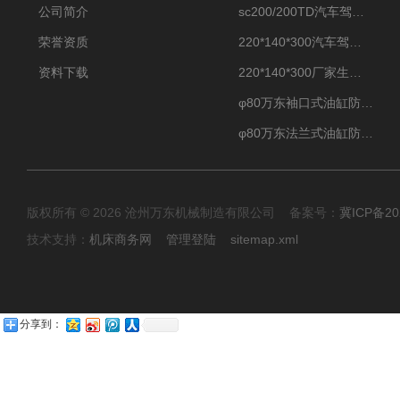
公司简介
sc200/200TD汽车驾驶摸拟机风琴防护罩
荣誉资质
220*140*300汽车驾驶摸拟机伸缩防护罩
资料下载
220*140*300厂家生产汽车驾驶摸拟器伸缩护罩
φ80万东袖口式油缸防护罩丝杠防尘罩卡箍连接
φ80万东法兰式油缸防尘罩保护套
版权所有 © 2026 沧州万东机械制造有限公司 备案号：
冀ICP备20
技术支持：
机床商务网
管理登陆
sitemap.xml
分享到：