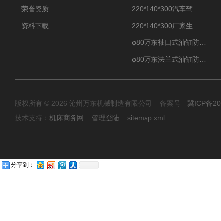
荣誉资质
220*140*300汽车驾驶摸拟机伸缩防护罩
资料下载
220*140*300厂家生产汽车驾驶摸拟器伸缩护罩
φ80万东袖口式油缸防护罩丝杠防尘罩卡箍连接
φ80万东法兰式油缸防尘罩保护套
版权所有 © 2026 沧州万东机械制造有限公司 备案号：
冀ICP备20
技术支持：
机床商务网
管理登陆
sitemap.xml
分享到：