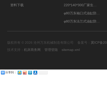
资料下载
220*140*300厂家生产汽车驾驶摸拟器伸缩护罩
φ80万东袖口式油缸防护罩丝杠防尘罩卡箍连接
φ80万东法兰式油缸防尘罩保护套
版权所有 © 2026 沧州万东机械制造有限公司 备案号：
冀ICP备20
技术支持：
机床商务网
管理登陆
sitemap.xml
分享到：