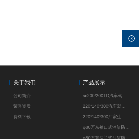
关于我们
产品展示
公司简介
sc200/200TD汽车驾驶摸拟机风琴防护罩
荣誉资质
220*140*300汽车驾驶摸拟机伸缩防护罩
资料下载
220*140*300厂家生产汽车驾驶摸拟器伸缩护罩
φ80万东袖口式油缸防护罩丝杠防尘罩卡箍连接
φ80万东法兰式油缸防尘罩保护套