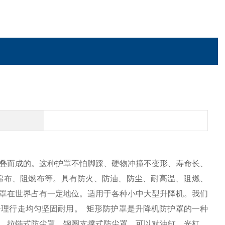
叠而成的。这种护罩不怕脚踩、硬物冲撞不变形、寿命长、
棉布、阻燃布等。具有防火、防油、防尘、耐高温、阻燃、
罩在世界占有一定地位。适用于各种小中大型升降机。我们
合理行走均匀坚固耐用。
矩形
防护罩
是升降机防护罩的一种
，拉链式防尘罩，钢圈支撑式防尘罩，可以对油缸，光杠，