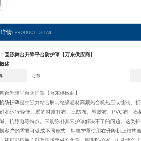
品详情
/ PRODUCT DETAIL
：圆形舞台升降平台防护罩【万东供应商】
概述
牌
万东
舞台升降平台防护罩【万东供应商】
机防护罩
是由强力粘合胶与绝缘卷材高频热合机热压或缝制、折
好和运行轻便。罩的材质有布、三防布、塑胶布、
PVC
布、石
碱、抗静电等特点。它能弥补其它护罩解决不了的问题。这类护
据客户的需要可做成不同形式。标准护罩使用在升降机上结构
，还可以按用户以及现场定做八角形，圆形防护罩，以及缝合式