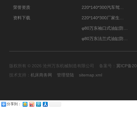
荣誉资质
220*140*300汽车驾驶摸拟机伸缩防护罩
资料下载
220*140*300厂家生产汽车驾驶摸拟器伸缩护罩
φ80万东袖口式油缸防护罩丝杠防尘罩卡箍连接
φ80万东法兰式油缸防尘罩保护套
版权所有 © 2026 沧州万东机械制造有限公司 备案号：
冀ICP备20
技术支持：
机床商务网
管理登陆
sitemap.xml
分享到：