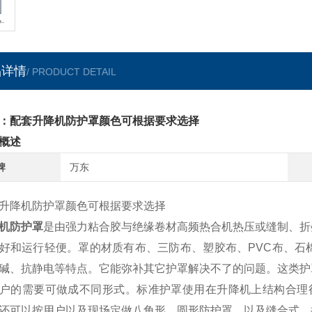
品详情
/ PRODUCT DETAIL
：配套升降机防护罩颜色可根据要求选择
概述
牌
万东
升降机防护罩颜色可根据要求选择
机防护罩
是由强力粘合胶与绝缘卷材高频热合机热压或缝制、折
好和运行轻便。罩的材质有布、三防布、塑胶布、
PVC
布、石
碱、抗静电等特点。它能弥补其它护罩解决不了的问题。这类护
户的需要可做成不同形式。标准护罩使用在升降机上结构合理
还可以按用户以及现场定做八角形，圆形防护罩，以及缝合式，