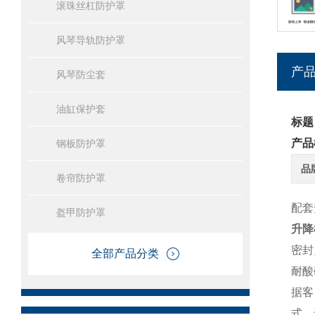
滚珠丝杠防护罩
风琴导轨防护罩
产
风琴防尘套
油缸保护套
标题
产品
钢板防护罩
品
卷帘防护罩
配套
盔甲防护罩
升降
密封
全部产品分类
耐酸
据客
式，