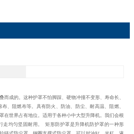
叠而成的。这种护罩不怕脚踩、硬物冲撞不变形、寿命长、
棉布、阻燃布等。具有防火、防油、防尘、耐高温、阻燃、
罩在世界占有地位。适用于各种小中大型升降机。我们会根
行走均匀坚固耐用。
矩形
防护罩
是升降机防护罩的一种形
拉链式防尘罩，钢圈支撑式防尘罩，可以对油缸，光杠，液