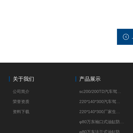
关于我们
产品展示
公司简介
sc200/200TD汽车驾驶摸拟机风琴防护罩
荣誉资质
220*140*300汽车驾驶摸拟机伸缩防护罩
资料下载
220*140*300厂家生产汽车驾驶摸拟器伸缩护罩
φ80万东袖口式油缸防护罩丝杠防尘罩卡箍连接
φ80万东法兰式油缸防尘罩保护套