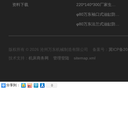
资料下载
220*140*300厂家生产汽车驾驶摸拟器伸缩护罩
φ80万东袖口式油缸防护罩丝杠防尘罩卡箍连接
φ80万东法兰式油缸防尘罩保护套
版权所有 © 2026 沧州万东机械制造有限公司 备案号：
冀ICP备20
技术支持：
机床商务网
管理登陆
sitemap.xml
分享到：
0