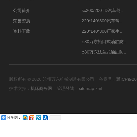
公司简介
sc200/200TD汽车驾驶摸拟机风琴防护罩
荣誉资质
220*140*300汽车驾驶摸拟机伸缩防护罩
资料下载
220*140*300厂家生产汽车驾驶摸拟器伸缩护罩
φ80万东袖口式油缸防护罩丝杠防尘罩卡箍连接
φ80万东法兰式油缸防尘罩保护套
版权所有 © 2026 沧州万东机械制造有限公司 备案号：
冀ICP备20
技术支持：
机床商务网
管理登陆
sitemap.xml
分享到：