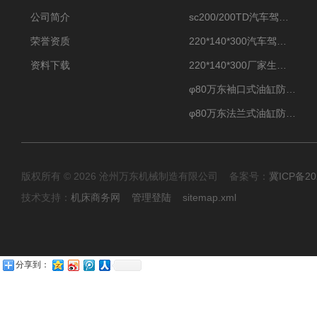
公司简介
sc200/200TD汽车驾驶摸拟机风琴防护罩
荣誉资质
220*140*300汽车驾驶摸拟机伸缩防护罩
资料下载
220*140*300厂家生产汽车驾驶摸拟器伸缩护罩
φ80万东袖口式油缸防护罩丝杠防尘罩卡箍连接
φ80万东法兰式油缸防尘罩保护套
版权所有 © 2026 沧州万东机械制造有限公司 备案号：
冀ICP备20
技术支持：
机床商务网
管理登陆
sitemap.xml
分享到：