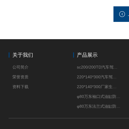
关于我们
产品展示
公司简介
sc200/200TD汽车驾驶摸拟机风琴防护罩
荣誉资质
220*140*300汽车驾驶摸拟机伸缩防护罩
资料下载
220*140*300厂家生产汽车驾驶摸拟器伸缩护罩
φ80万东袖口式油缸防护罩丝杠防尘罩卡箍连接
φ80万东法兰式油缸防尘罩保护套