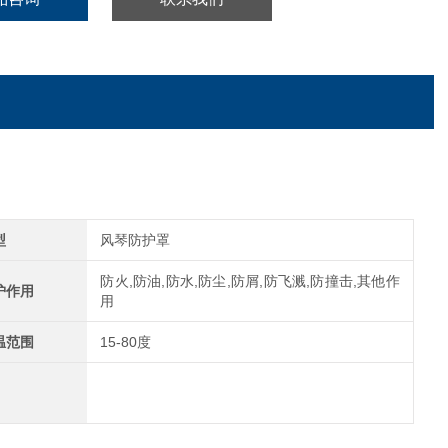
型
风琴防护罩
防火,防油,防水,防尘,防屑,防飞溅,防撞击,其他作
护作用
用
温范围
15-80度