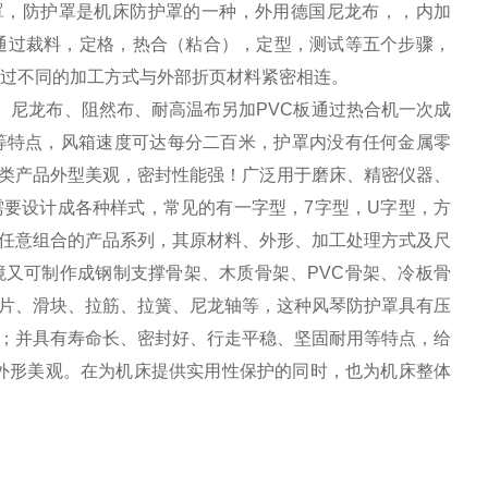
罩，防护罩是机床防护罩的一种，外用德国尼龙布，，内加
通过裁料，定格，热合（粘合），定型，测试等五个步骤，
过不同的加工方式与外部折页材料紧密相连。
、尼龙布、阻然布、耐高温布另加
PVC
板通过热合机一次成
等特点，风箱速度可达每分二百米，护罩内没有任何金属零
类产品外型美观，密封性能强！广泛用于磨床、精密仪器、
需要设计成各种样式，常见的有一字型，
7
字型，
U
字型，方
任意组合的产品系列，其原材料、外形、加工处理方式及尺
境又可制作成钢制支撑骨架、木质骨架、
PVC
骨架、冷板骨
片、滑块、拉筋、拉簧、尼龙轴等，这种风琴防护罩具有压
；并具有寿命长、密封好、行走平稳、坚固耐用等特点，给
外形美观。在为机床提供实用性保护的同时，也为机床整体