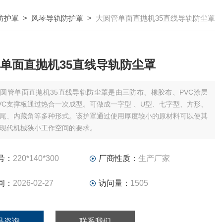
防护罩
>
风琴导轨防护罩
>
大圆管单面直抛机35直线导轨防尘罩
单面直抛机35直线导轨防尘罩
圆管单面直抛机35直线导轨防尘罩是由三防布、橡胶布、PVC涂层
VC支撑板通过热合一次成型。可做成一字型 、U型、七字型、方形、
尾、内藏角等多种形式。该护罩通过使用厚度较小的原材料可以使其
现代机械狭小工作空间的要求。
号：
220*140*300
厂商性质：
生产厂家
间：
2026-02-27
访问量：
1505
品咨询
联系我们