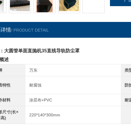
品详情
/ PRODUCT DETAIL
：大圆管单面直抛机35直线导轨防尘罩
概述
牌
万东
类
质特性
耐腐蚀
防
作材料
涂层布+PVC
耐
形尺寸(长×
220*140*300mm
×高)