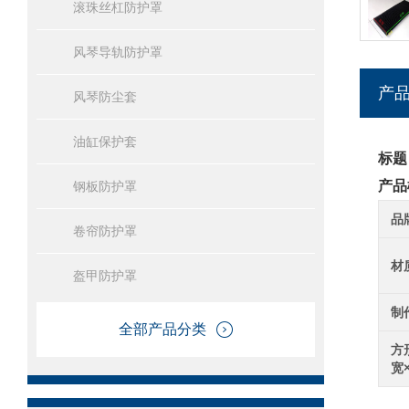
滚珠丝杠防护罩
风琴导轨防护罩
产
风琴防尘套
油缸保护套
标题
产品
钢板防护罩
品
卷帘防护罩
材
盔甲防护罩
制
全部产品分类
方
宽