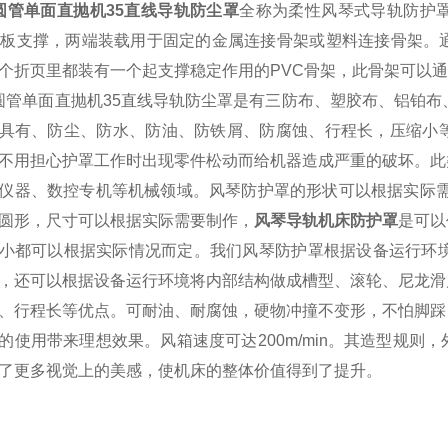
圆管单面直抛机35直线导轨防尘罩
全称为柔性风琴式导轨防护
板支撑，两端装载用于固定的金属连接骨架或塑料连接骨架。
个折页里都装有一个起支撑稳定作用的
PVC
骨架，此骨架可以通
圆管单面直抛机35直线导轨防尘罩
是有三防布、塑胶布、铝铂布
具有、防尘、防水、防油、防铁屑、防腐蚀、行程长，压缩小
不用担心护罩工作时出现零件松动而给机器造成严重的破坏。此
仪器、数控专机等机械领域。
风琴防护罩
的形状可以根据实际
圆形，尺寸可以根据实际需要制作，
风琴导轨机床防护罩
是可以
小都可以根据实际情况而定。我们风琴防护罩根据设备运行环
，还可以
根据设备运行环境
将
内部结构做成槽型、滚轮、尼龙滑
、行程长等优点。可耐油、耐腐蚀，硬物冲撞不变形，不怕脚踩
的使用带来理想效果。风箱速度可达
200m/min
。其造型规则，
了更多视觉上的美感，使机床的整体价值得到了提升。