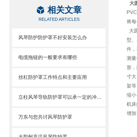
大
相关文章
PVC
RELATED ARTICLES
将
每
大
风琴防护防护罩不好安装怎么办
型。
件，
电缆拖链的一般要求有哪些
测量
形，
寸大
丝杠防护罩工作特点和主要应用
架
等
缩小
立柱风琴导轨防护罩可以承一定的冲击力
机床
增加
万东与您共讨风琴防护罩
大型耐高温风琴防护罩