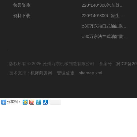
荣誉资质
220*140*300汽车驾驶摸拟机伸缩防护罩
资料下载
220*140*300厂家生产汽车驾驶摸拟器伸缩护罩
φ80万东袖口式油缸防护罩丝杠防尘罩卡箍连接
φ80万东法兰式油缸防尘罩保护套
版权所有 © 2026 沧州万东机械制造有限公司 备案号：
冀ICP备20
技术支持：
机床商务网
管理登陆
sitemap.xml
分享到：