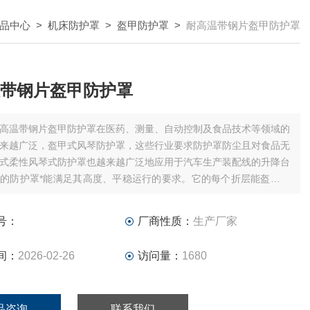
品中心
>
机床防护罩
>
盔甲防护罩
>
耐高温带钢片盔甲防护罩
带钢片盔甲防护罩
高温带钢片盔甲防护罩在医药、测量、自动控制及食品技术等领域的
来越广泛，盔甲式风琴防护罩，这些行业要求防护罩防尘且对食品无
式柔性风琴式防护罩也越来越广泛地应用于汽车生产装配线的升降台
的防护罩*能满足其高度、平稳运行的要求。它的每个折层能盔甲防
床防护罩的一种，用于防止高温切屑及其它尖锐东西进入机床导轨，
的防护作用。
号：
厂商性质：
生产厂家
间：
2026-02-26
访问量：
1680
品咨询
联系我们