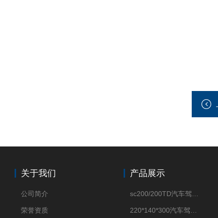
关于我们
产品展示
公司简介
sc200/200TD汽车驾驶摸拟机风琴防护罩
荣誉资质
220*140*300汽车驾驶摸拟机伸缩防护罩