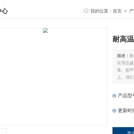
中心
我的位置：
首页
>
产
DUCTS CENTER
耐高温
描述：
耐
应用也越
毒。盔甲
上。我们
护罩是机
起到有效
产品型
更新时
产