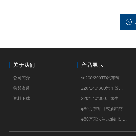
关于我们
产品展示
公司简介
sc200/200TD汽车驾驶摸拟机风琴防护罩
荣誉资质
220*140*300汽车驾驶摸拟机伸缩防护罩
资料下载
220*140*300厂家生产汽车驾驶摸拟器伸缩护罩
φ80万东袖口式油缸防护罩丝杠防尘罩卡箍连接
φ80万东法兰式油缸防尘罩保护套