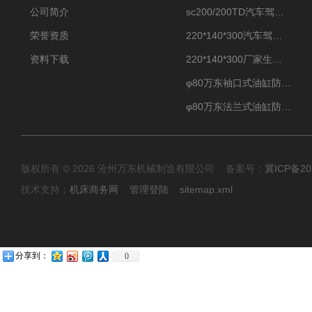
公司简介
sc200/200TD汽车驾驶摸拟机风琴防护罩
荣誉资质
220*140*300汽车驾驶摸拟机伸缩防护罩
资料下载
220*140*300厂家生产汽车驾驶摸拟器伸缩护罩
φ80万东袖口式油缸防护罩丝杠防尘罩卡箍连接
φ80万东法兰式油缸防尘罩保护套
版权所有 © 2026 沧州万东机械制造有限公司 备案号：
冀ICP备20
技术支持：
机床商务网
管理登陆
sitemap.xml
分享到：
0