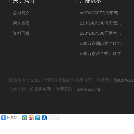
关于我们
产品展示
公司简介
sc200/200TD汽车驾驶摸拟机风琴防护罩
荣誉资质
220*140*300汽车驾驶摸拟机伸缩防护罩
资料下载
220*140*300厂家生产汽车驾驶摸拟器伸缩护罩
φ80万东袖口式油缸防护罩丝杠防尘罩卡箍连接
φ80万东法兰式油缸防尘罩保护套
版权所有 © 2026 沧州万东机械制造有限公司 备案号：
冀ICP备20
技术支持：
机床商务网
管理登陆
sitemap.xml
分享到：