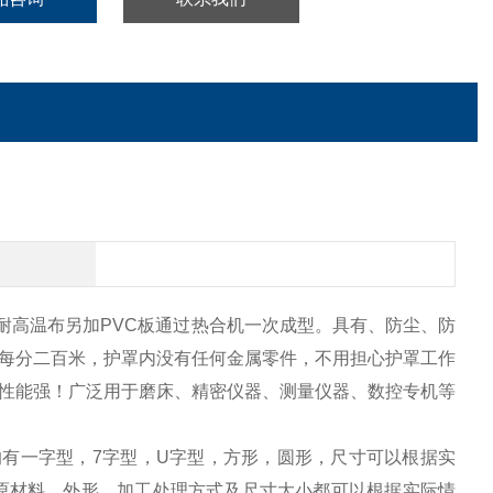
耐高温布另加
PVC
板通过热合机一次成型。具有、防尘、防
每分二百米，护罩内没有任何金属零件，不用担心护罩工作
性能强！广泛用于磨床、精密仪器、测量仪器、数控专机等
的有一字型，
7
字型，
U
字型，方形，圆形，尺寸可以根据实
原材料、外形、加工处理方式及尺寸大小都可以根据实际情