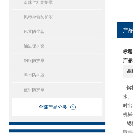
滚珠丝杠防护罩
风琴导轨防护罩
产
风琴防尘套
油缸保护套
标题
产品
钢板防护罩
品
卷帘防护罩
钢
盔甲防护罩
水、
时出
全部产品分类
机械
钢
际需