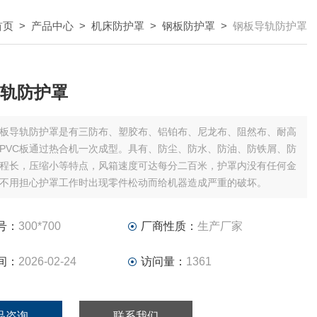
首页
>
产品中心
>
机床防护罩
>
钢板防护罩
>
钢板导轨防护罩
轨防护罩
板导轨防护罩是有三防布、塑胶布、铝铂布、尼龙布、阻然布、耐高
PVC板通过热合机一次成型。具有、防尘、防水、防油、防铁屑、防
程长，压缩小等特点，风箱速度可达每分二百米，护罩内没有任何金
不用担心护罩工作时出现零件松动而给机器造成严重的破坏。
号：
300*700
厂商性质：
生产厂家
间：
2026-02-24
访问量：
1361
品咨询
联系我们