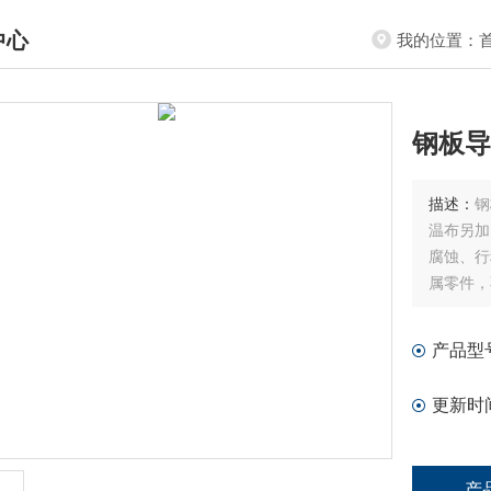
中心
我的位置：
DUCTS CENTER
钢板导
描述：
钢
温布另加
腐蚀、行
属零件，
产品型
更新时
产