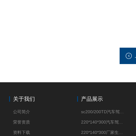
关于我们
产品展示
公司简介
sc200/200TD汽车驾驶摸拟机风琴防护罩
荣誉资质
220*140*300汽车驾驶摸拟机伸缩防护罩
资料下载
220*140*300厂家生产汽车驾驶摸拟器伸缩护罩