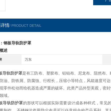
品详情
/ PRODUCT DETAIL
：钢板导轨防护罩
概述
牌
万东
板导轨防护罩
是有三防布、塑胶布、铝铂布、尼龙布、阻然布、
防油、防铁屑、防腐蚀、行程长，压缩小等特点，风箱速度可达
现零件松动而给机器造成严重的破坏。此类产品外型美观，密封
领域。
板导轨防护罩
的形状可以根据实际需要设计成各种样式，常见
要制作，
不锈钢片盔甲防尘布
是可以任意组合的产品系列，其