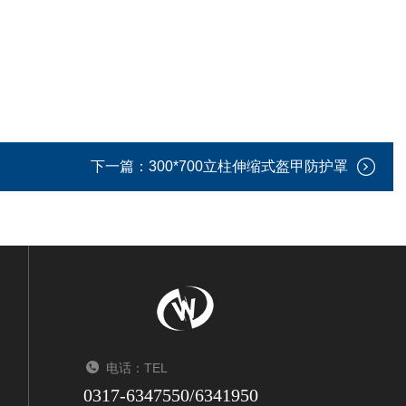
下一篇：
300*700立柱伸缩式盔甲防护罩
电话：TEL
0317-6347550/6341950