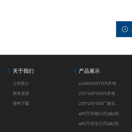
关于我们
产品展示
公司简介
sc200/200TD汽车驾驶摸拟机风琴防护罩
荣誉资质
220*140*300汽车驾驶摸拟机伸缩防护罩
资料下载
220*140*300厂家生产汽车驾驶摸拟器伸缩护罩
φ80万东袖口式油缸防护罩丝杠防尘罩卡箍连接
φ80万东法兰式油缸防尘罩保护套