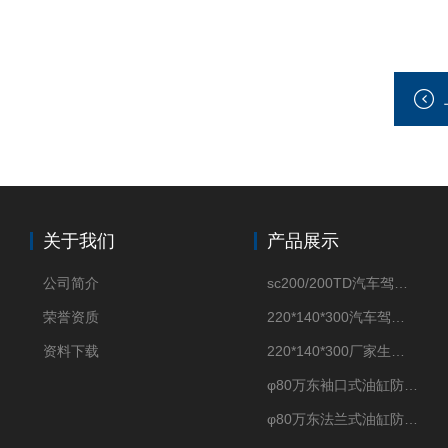
关于我们
产品展示
公司简介
sc200/200TD汽车驾驶摸拟机风琴防护罩
荣誉资质
220*140*300汽车驾驶摸拟机伸缩防护罩
资料下载
220*140*300厂家生产汽车驾驶摸拟器伸缩护罩
φ80万东袖口式油缸防护罩丝杠防尘罩卡箍连接
φ80万东法兰式油缸防尘罩保护套