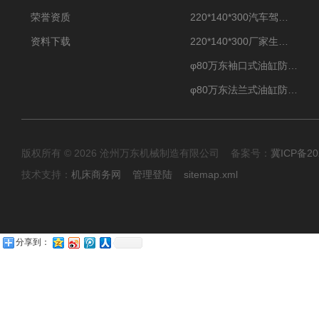
荣誉资质
220*140*300汽车驾驶摸拟机伸缩防护罩
资料下载
220*140*300厂家生产汽车驾驶摸拟器伸缩护罩
φ80万东袖口式油缸防护罩丝杠防尘罩卡箍连接
φ80万东法兰式油缸防尘罩保护套
版权所有 © 2026 沧州万东机械制造有限公司 备案号：
冀ICP备20
技术支持：
机床商务网
管理登陆
sitemap.xml
分享到：