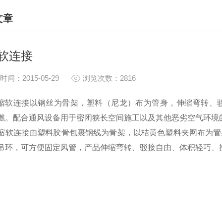
文章
HNICAL ARTICLES
软连接
时间：2015-05-29
浏览次数：2816
连接以钢丝为骨架，塑料（尼龙）布为管身，伸缩弯转、驳
燃。配合通风设备用于密闭狭长空间施工以及其他恶劣空气环境
连接由塑料胶骨包裹钢线为骨架，以桔黄色塑料夹网布为管身
吊环，可方便固定风管，产品伸缩弯转、驳接自由、体积轻巧、