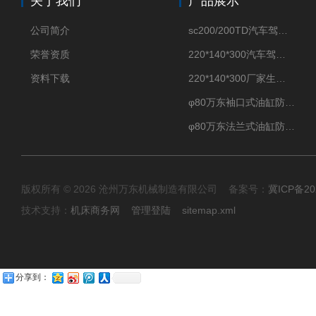
关于我们
产品展示
公司简介
sc200/200TD汽车驾驶摸拟机风琴防护罩
荣誉资质
220*140*300汽车驾驶摸拟机伸缩防护罩
资料下载
220*140*300厂家生产汽车驾驶摸拟器伸缩护罩
φ80万东袖口式油缸防护罩丝杠防尘罩卡箍连接
φ80万东法兰式油缸防尘罩保护套
版权所有 © 2026 沧州万东机械制造有限公司 备案号：
冀ICP备20
技术支持：
机床商务网
管理登陆
sitemap.xml
分享到：