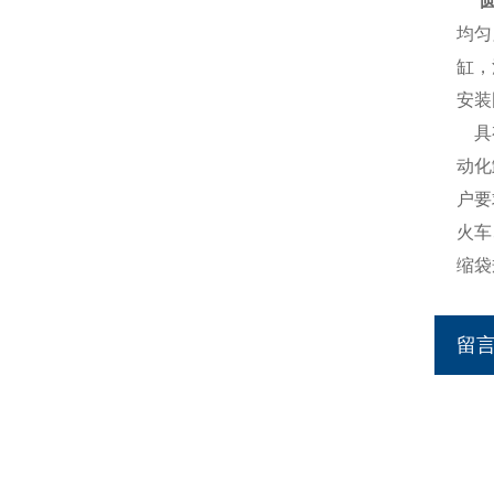
圆
均匀
缸，
安装
具
动化
户要
火车
缩袋
留