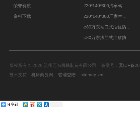
荣誉资质
220*140*300汽车驾驶摸拟机伸缩防护罩
资料下载
220*140*300厂家生产汽车驾驶摸拟器伸缩护罩
φ80万东袖口式油缸防护罩丝杠防尘罩卡箍连接
φ80万东法兰式油缸防尘罩保护套
版权所有 © 2026 沧州万东机械制造有限公司 备案号：
冀ICP备20
技术支持：
机床商务网
管理登陆
sitemap.xml
分享到：