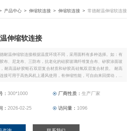
>
产品中心
>
伸缩软连接
>
伸缩软连接
>
常德耐温伸缩软连接
温伸缩软连接
德耐温伸缩软连接根据温度环境不同，采用面料有多种选择。如：有
胶布、尼龙布、三防布，抗老化的硅胶玻璃纤维复合布、矽胶涂面玻
，耐高温矽胶蛭石双层复合材质和矽胶高硅氧双层复合材质。 耐高
连接可用于高热风机上通风使用，有伸缩性能，可自由来回摆动，密
，也可做成方形。
号：
300*1000
厂商性质：
生产厂家
间：
2026-02-25
访问量：
1096
品咨询
联系我们