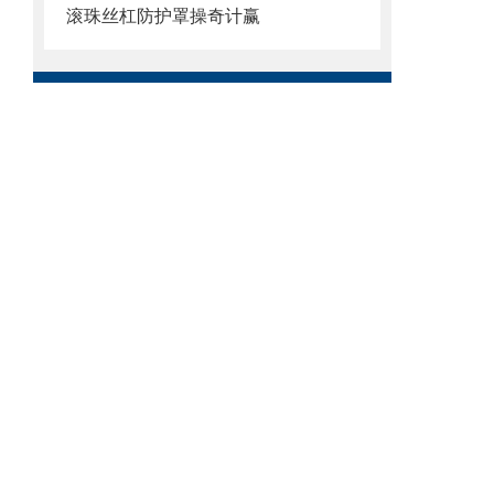
滚珠丝杠防护罩操奇计赢