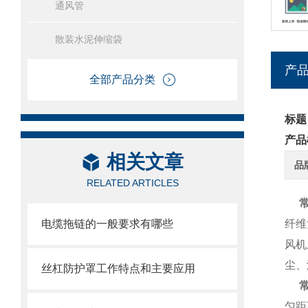
通风管
散装水泥伸缩袋
产
全部产品分类
标题
产品
相关文章
品
RELATED ARTICLES
常
电缆拖链的一般要求有哪些
纤维
风机
尘、
丝杠防护罩工作特点和主要应用
常
匀距