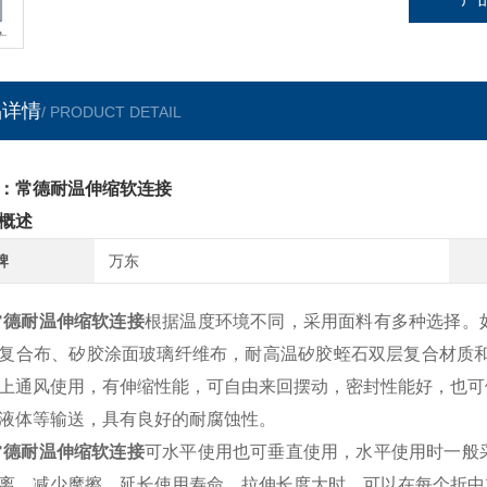
品详情
/ PRODUCT DETAIL
：常德耐温伸缩软连接
概述
牌
万东
德耐温伸缩软连接
根据温度环境不同，采用面料有多种选择。
复合布、矽胶涂面玻璃纤维布，耐高温矽胶蛭石双层复合材质和
上通风使用，有伸缩性能，可自由来回摆动，密封性能好，也可
液体等输送，具有良好的耐腐蚀性。
德耐温伸缩软连接
可水平使用也可垂直使用，水平使用时一般
离，减少摩擦，延长使用寿命，拉伸长度大时，可以在每个折中