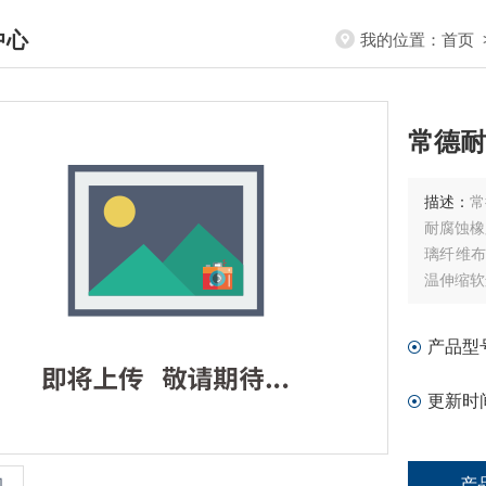
中心
我的位置：
首页
DUCTS CENTER
常德耐
描述：
常
耐腐蚀橡
璃纤维布
温伸缩软
封性能好
产品型
更新时
产