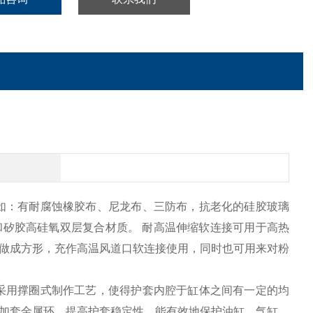
如：有耐腐蚀橡胶布、尼龙布、三防布，抗老化的硅胶玻璃
矽胶高硅氧双层复合材质。 耐高温伸缩软连接可用于高热
做成方形，充作高温风道口软连接使用，同时也可用来对粉
采用撑圈式制作工艺，使得护套内腔于缸体之间有一定的均
加套金属环，提高护套稳定性。能有效地保护油缸，气缸，