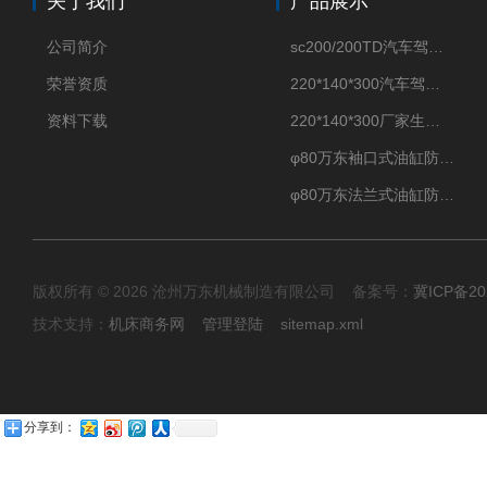
关于我们
产品展示
公司简介
sc200/200TD汽车驾驶摸拟机风琴防护罩
荣誉资质
220*140*300汽车驾驶摸拟机伸缩防护罩
资料下载
220*140*300厂家生产汽车驾驶摸拟器伸缩护罩
φ80万东袖口式油缸防护罩丝杠防尘罩卡箍连接
φ80万东法兰式油缸防尘罩保护套
版权所有 © 2026 沧州万东机械制造有限公司 备案号：
冀ICP备20
技术支持：
机床商务网
管理登陆
sitemap.xml
分享到：