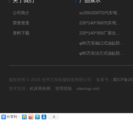
关于我们
产品展示
公司简介
sc200/200TD汽车驾驶摸拟机风琴防护罩
荣誉资质
220*140*300汽车驾驶摸拟机伸缩防护罩
资料下载
220*140*300厂家生产汽车驾驶摸拟器伸缩护罩
φ80万东袖口式油缸防护罩丝杠防尘罩卡箍连接
φ80万东法兰式油缸防尘罩保护套
版权所有 © 2026 沧州万东机械制造有限公司 备案号：
冀ICP备20
技术支持：
机床商务网
管理登陆
sitemap.xml
分享到：
0