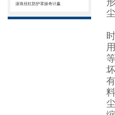
滚珠丝杠防护罩操奇计赢