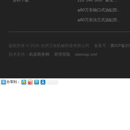
资料下载
220*140*300厂家生产汽车驾驶摸拟器伸缩护罩
φ80万东袖口式油缸防护罩丝杠防尘罩卡箍连接
φ80万东法兰式油缸防尘罩保护套
版权所有 © 2026 沧州万东机械制造有限公司 备案号：
冀ICP备20
技术支持：
机床商务网
管理登陆
sitemap.xml
分享到：